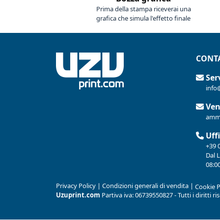
Prima della stampa riceverai una
grafica che simula l'effetto finale
CONTA
Serv
info
Ven
ammi
Uffi
+39 
Dal 
08:00
Privacy Policy
|
Condizioni generali di vendita
|
Cookie P
Uzuprint.com
Partiva iva: 06739550827 - Tutti i diritti r