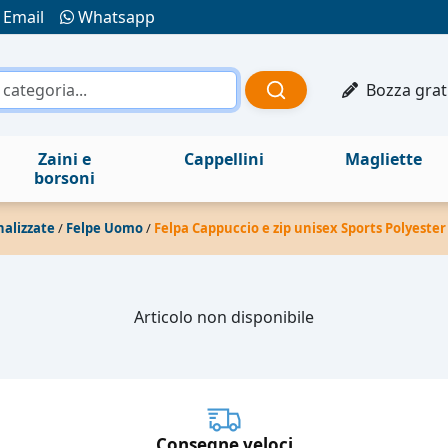
Email
Whatsapp
Bozza grat
Zaini e
Cappellini
Magliette
borsoni
nalizzate
/
Felpe Uomo
/
Felpa Cappuccio e zip unisex Sports Polyest
Articolo non disponibile
Consegne veloci