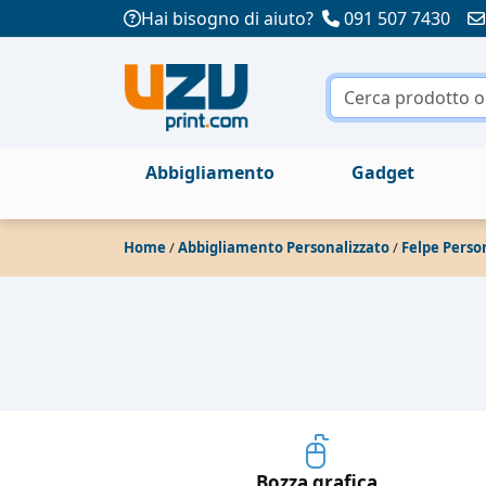
Hai bisogno di aiuto?
091 507 7430
Abbigliamento
Gadget
Home
/
Abbigliamento Personalizzato
/
Felpe Perso
Bozza grafica