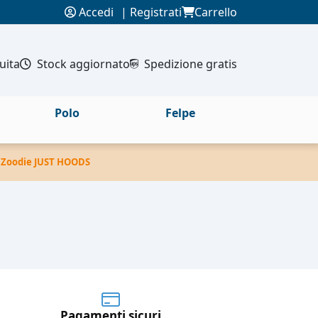
Accedi
|
Registrati
Carrello
uita
Stock aggiornato
Spedizione gratis
Polo
Felpe
er Zoodie JUST HOODS
Pagamenti sicuri