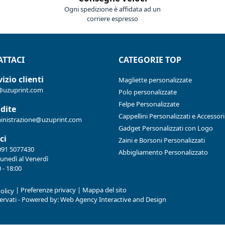
Ogni spedizione è affidata ad un
corriere espresso
TTACI
CATEGORIE TOP
izio clienti
Magliette personalizzate
@uzuprint.com
Polo personalizzate
Felpe Personalizzate
dite
Cappellini Personalizzati e Accessori
nistrazione@uzuprint.com
Gadget Personalizzati con Logo
ci
Zaini e Borsoni Personalizzati
091 5077430
Abbigliamento Personalizzato
Lunedì al Venerdì
 - 18:00
|
Preferenze privacy
|
Mappa del sito
olicy
iservati - Powered by:
Web Agency Interactive and Design