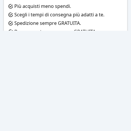
Più acquisti meno spendi.
Scegli i tempi di consegna più adatti a te.
Spedizione sempre GRATUITA.
Bozza pre-stampa sempre GRATUITA.
Pagamenti accettati:
Bozza grafica
Prima della stampa riceverai una
grafica che simula l'effetto finale
Consegne veloci
Ogni spedizione è affidata ad un
corriere espresso