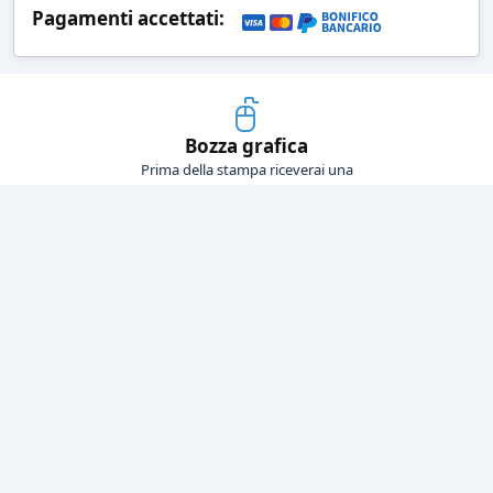
Pagamenti accettati:
Bozza grafica
Prima della stampa riceverai una
grafica che simula l'effetto finale
Consegne veloci
Ogni spedizione è affidata ad un
corriere espresso
Pagamenti sicuri
Sia con carta di credito che con
bonifico bancario