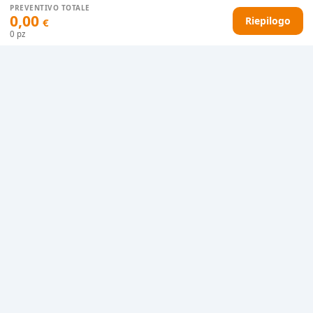
PREVENTIVO TOTALE
0,00
Riepilogo
€
0
pz
HAI DIFFICOLTÀ CON IL TUO PREVENTIVO?
Il nostro servizio clienti è qui per te.
Contattaci in chat
Clicca qui
Chiamaci adesso
0915077430
Bozza grafica
Prima della stampa riceverai una
grafica che simula l'effetto finale
Consegne veloci