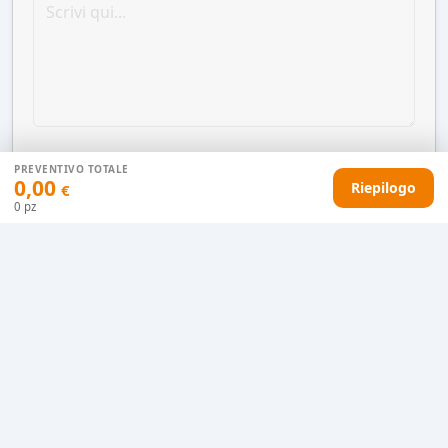
PREVENTIVO TOTALE
0,00
Riepilogo
€
0
pz
AGGIUNGI AL CARRELLO
HAI DIFFICOLTÀ CON IL TUO PREVENTIVO?
Il nostro servizio clienti è qui per te.
Contattaci in chat
Clicca qui
Chiamaci adesso
0915077430