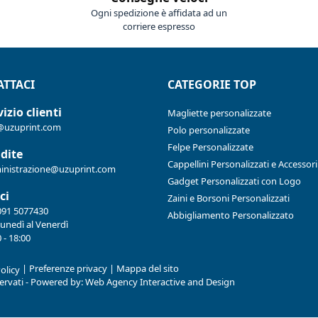
Ogni spedizione è affidata ad un
corriere espresso
TTACI
CATEGORIE TOP
izio clienti
Magliette personalizzate
@uzuprint.com
Polo personalizzate
Felpe Personalizzate
dite
Cappellini Personalizzati e Accessori
nistrazione@uzuprint.com
Gadget Personalizzati con Logo
ci
Zaini e Borsoni Personalizzati
091 5077430
Abbigliamento Personalizzato
Lunedì al Venerdì
 - 18:00
|
Preferenze privacy
|
Mappa del sito
olicy
iservati - Powered by:
Web Agency Interactive and Design