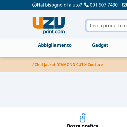
Hai bisogno di aiuto?
091 507 7430
Abbigliamento
Gadget
/
Chef Jacket DIAMOND CUT® Couture
Bozza grafica