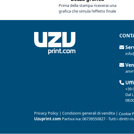
Prima della stampa riceverai una
grafica che simula l'effetto finale
CONTA
Serv
info
Ven
ammi
Uffi
+39 
Dal 
08:00
Privacy Policy
|
Condizioni generali di vendita
|
Cookie P
Uzuprint.com
Partiva iva: 06739550827 - Tutti i diritti r