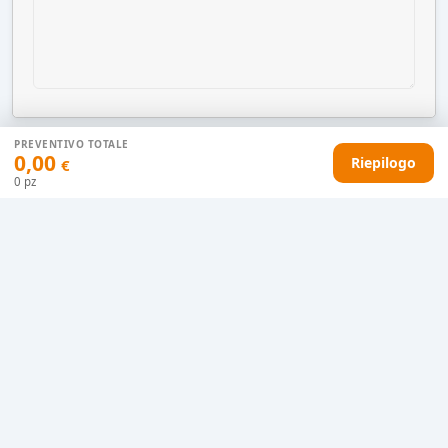
PREVENTIVO TOTALE
0,00
Riepilogo
€
AGGIUNGI AL CARRELLO
0
pz
HAI DIFFICOLTÀ CON IL TUO PREVENTIVO?
Il nostro servizio clienti è qui per te.
Contattaci in chat
Clicca qui
Chiamaci adesso
0915077430