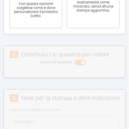
esattamente come
Con questa opzione
mostrato, senza alcuna
sceglierai come e dove
stampa aggiuntiva.
personalizzare il prodotto
scelto.
Distribuisci le quantità per colore
2
Nascondi giacenze
Note per la stampa o altre indicazioni
3
Vuoi raccomandarci qualcosa?