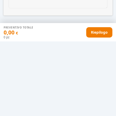
PREVENTIVO TOTALE
0,00
AGGIUNGI AL CARRELLO
Riepilogo
€
0
pz
HAI DIFFICOLTÀ CON IL TUO PREVENTIVO?
Il nostro servizio clienti è qui per te.
Contattaci in chat
Clicca qui
Chiamaci adesso
0915077430