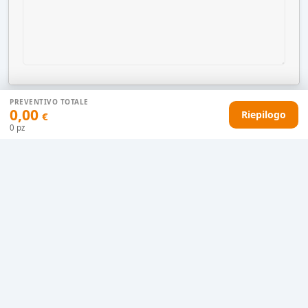
PREVENTIVO TOTALE
0,00
Riepilogo
€
AGGIUNGI AL CARRELLO
0
pz
HAI DIFFICOLTÀ CON IL TUO PREVENTIVO?
Il nostro servizio clienti è qui per te.
Contattaci in chat
Clicca qui
Chiamaci adesso
0915077430