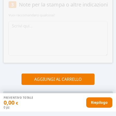
Note per la stampa o altre indicazioni
3
Vuoi raccomandarci qualcosa?
AGGIUNGI AL CARRELLO
PREVENTIVO TOTALE
HAI DIFFICOLTÀ CON IL TUO PREVENTIVO?
0,00
Riepilogo
€
Il nostro servizio clienti è qui per te.
0
pz
Contattaci in chat