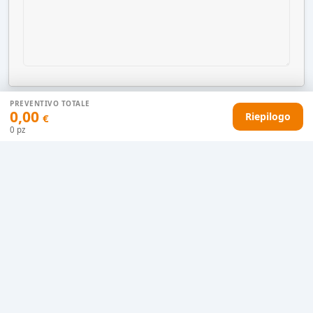
PREVENTIVO TOTALE
0,00
Riepilogo
€
AGGIUNGI AL CARRELLO
0
pz
HAI DIFFICOLTÀ CON IL TUO PREVENTIVO?
Il nostro servizio clienti è qui per te.
Contattaci in chat
Clicca qui
Chiamaci adesso
0915077430