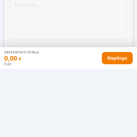
PREVENTIVO TOTALE
0,00
Riepilogo
€
0
pz
AGGIUNGI AL CARRELLO
HAI DIFFICOLTÀ CON IL TUO PREVENTIVO?
Il nostro servizio clienti è qui per te.
Contattaci in chat
Clicca qui
Chiamaci adesso
0915077430