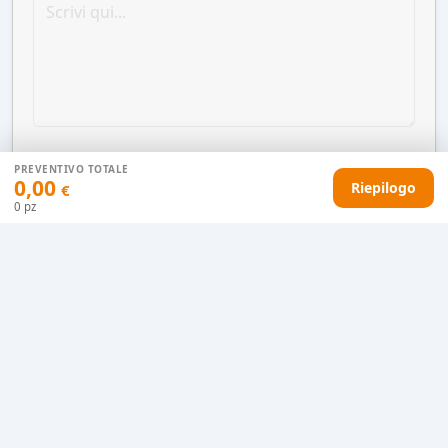
PREVENTIVO TOTALE
0,00
Riepilogo
€
0
pz
AGGIUNGI AL CARRELLO
HAI DIFFICOLTÀ CON IL TUO PREVENTIVO?
Il nostro servizio clienti è qui per te.
Contattaci in chat
Clicca qui
Chiamaci adesso
0915077430