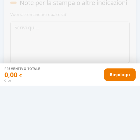
Note per la stampa o altre indicazioni
Vuoi raccomandarci qualcosa?
PREVENTIVO TOTALE
0,00
Riepilogo
€
0
pz
AGGIUNGI AL CARRELLO
HAI DIFFICOLTÀ CON IL TUO PREVENTIVO?
Il nostro servizio clienti è qui per te.
Contattaci in chat