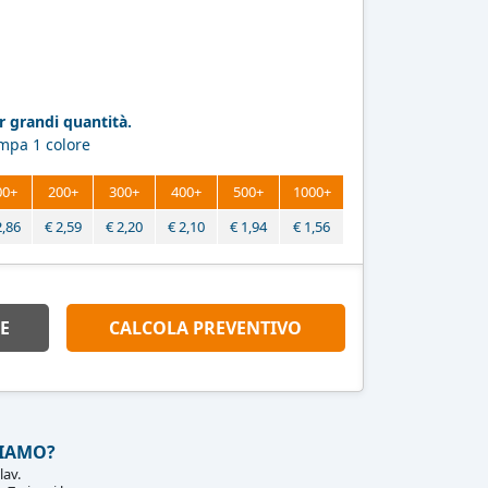
 grandi quantità.
ampa 1 colore
00+
200+
300+
400+
500+
1000+
2,86
€
2,59
€
2,20
€
2,10
€
1,94
€
1,56
E
CALCOLA PREVENTIVO
IAMO?
lav.