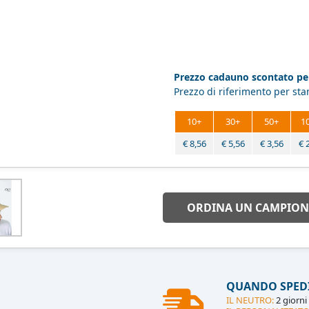
Prezzo cadauno scontato per
Prezzo di riferimento per st
10+
30+
50+
1
€
8,56
€
5,56
€
3,56
€
ORDINA UN CAMPION
QUANDO SPED
IL NEUTRO:
2 giorni 