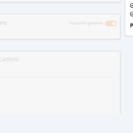
ore
Nascondi giacenze
P
cazioni