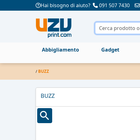
Hai bisogno di aiuto?
091 507 7430
Abbigliamento
Gadget
/
BUZZ
BUZZ