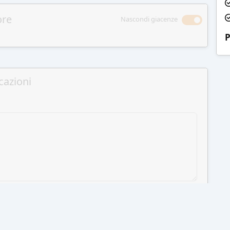
ore
Nascondi giacenze
P
cazioni
GI AL CARRELLO