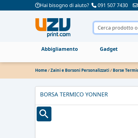
Hai bisogno di aiuto?
091 507 7430
Abbigliamento
Gadget
Home
/
Zaini e Borsoni Personalizzati
/
Borse Termi
BORSA TERMICO YONNER