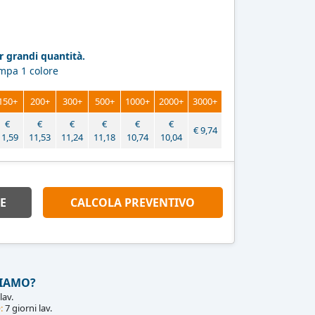
 grandi quantità.
ampa 1 colore
150+
200+
300+
500+
1000+
2000+
3000+
€
€
€
€
€
€
€
9,74
11,59
11,53
11,24
11,18
10,74
10,04
E
CALCOLA PREVENTIVO
IAMO?
lav.
:
7 giorni lav.