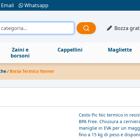
Email
Whatsapp
Bozza grat
Zaini e
Cappellini
Magliette
borsoni
che
/
Borsa Termico Yonner
Cesto Pic Nic termico in resi
BPA Free. Chiusura a cerniera
maniglie in EVA per un maggi
fino a 15 kg di peso e disponib