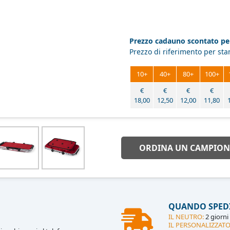
Prezzo cadauno scontato per
Prezzo di riferimento per st
10+
40+
80+
100+
€
€
€
€
18,00
12,50
12,00
11,80
ORDINA UN CAMPION
QUANDO SPED
IL NEUTRO:
2 giorni 
IL PERSONALIZZATO