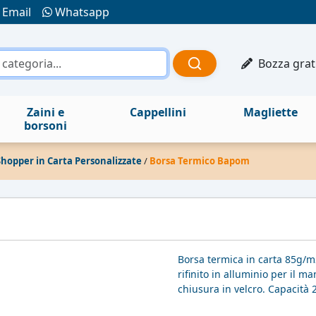
Email
Whatsapp
Bozza grat
Zaini e
Cappellini
Magliette
borsoni
Shopper in Carta Personalizzate
/
Borsa Termico Bapom
Borsa termica in carta 85g/m2
rifinito in alluminio per il 
chiusura in velcro. Capacità 2,