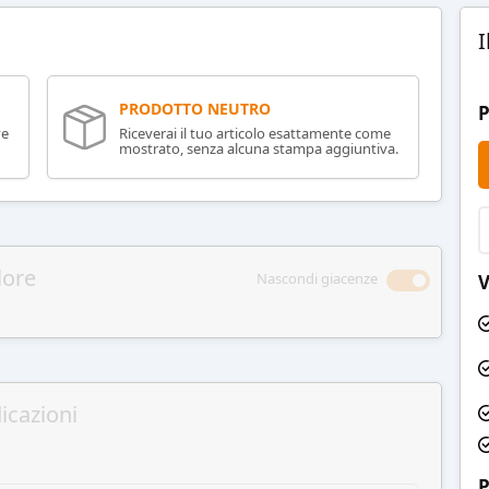
I
PRODOTTO NEUTRO
P
ve
Riceverai il tuo articolo esattamente come
mostrato, senza alcuna stampa aggiuntiva.
lore
Nascondi giacenze
V
icazioni
P