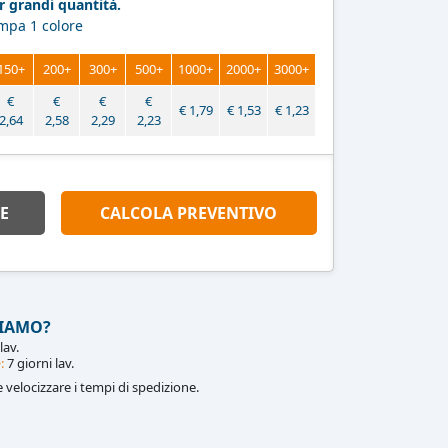
 grandi quantità.
ampa 1 colore
150+
200+
300+
500+
1000+
2000+
3000+
€
€
€
€
€
1,79
€
1,53
€
1,23
2,64
2,58
2,29
2,23
E
CALCOLA PREVENTIVO
IAMO?
lav.
:
7 giorni lav.
le velocizzare i tempi di spedizione.