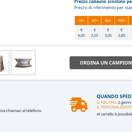
Prezzo cadauno scontato per
Prezzo di riferimento per st
10+
40+
80+
100+
€
€
€
€
9,05
3,55
3,05
2,85
ORDINA UN CAMPION
QUANDO SPED
IL NEUTRO:
2 giorni 
IL PERSONALIZZATO
iva chiamaci al telefono.
Al carrello è possibi