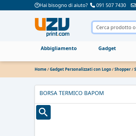
Hai bisogno di aiuto?
091 507 7430
Abbigliamento
Gadget
Home
/
Gadget Personalizzati con Logo
/
Shopper
/
BORSA TERMICO BAPOM