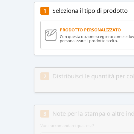
Seleziona il tipo di prodotto
1
PRODOTTO PERSONALIZZATO
Con questa opzione sceglierai come e do
personalizzare il prodotto scelto.
Distribuisci le quantità per co
2
Note per la stampa o altre ind
3
Vuoi raccomandarci qualcosa?