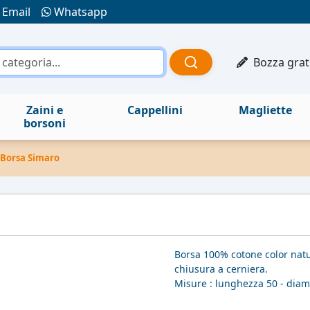
Email
Whatsapp
Bozza grat
Zaini e
Cappellini
Magliette
borsoni
Borsa Simaro
Borsa 100% cotone color natura
chiusura a cerniera.
Misure : lunghezza 50 - diam