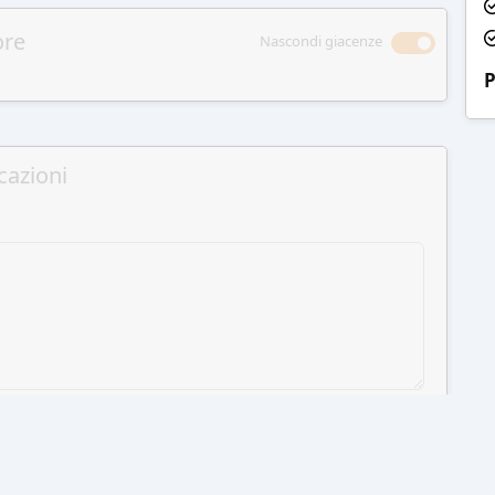
ore
Nascondi giacenze
P
cazioni
GI AL CARRELLO