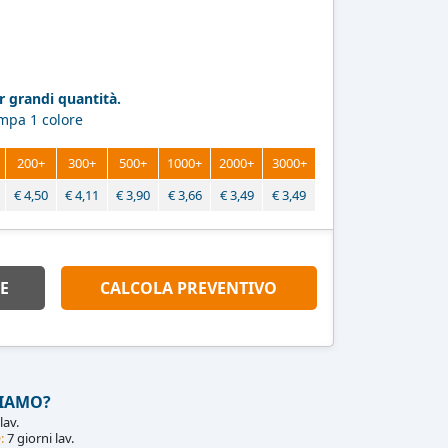
 grandi quantità.
ampa 1 colore
200+
300+
500+
1000+
2000+
3000+
€
4,50
€
4,11
€
3,90
€
3,66
€
3,49
€
3,49
E
CALCOLA PREVENTIVO
IAMO?
lav.
:
7 giorni lav.