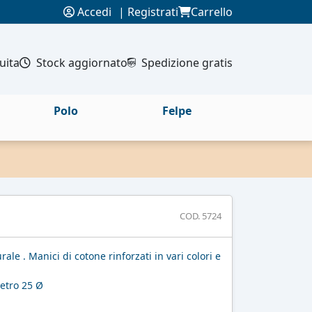
Accedi
|
Registrati
Carrello
uita
Stock aggiornato
Spedizione gratis
Polo
Felpe
COD. 5724
le . Manici di cotone rinforzati in vari colori e
etro 25 Ø