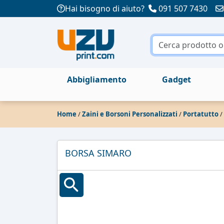
Hai bisogno di aiuto?
091 507 7430
Abbigliamento
Gadget
Home
/
Zaini e Borsoni Personalizzati
/
Portatutto
/
BORSA SIMARO