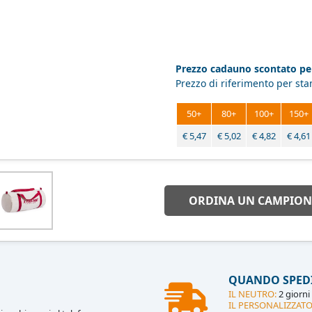
Prezzo cadauno scontato per
Prezzo di riferimento per st
50+
80+
100+
150+
€
5,47
€
5,02
€
4,82
€
4,61
ORDINA UN CAMPION
QUANDO SPED
IL NEUTRO:
2 giorni 
IL PERSONALIZZATO