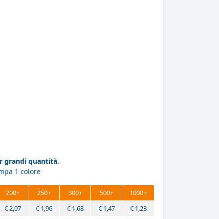
 grandi quantità.
ampa 1 colore
200+
250+
300+
500+
1000+
€
2,07
€
1,96
€
1,68
€
1,47
€
1,23