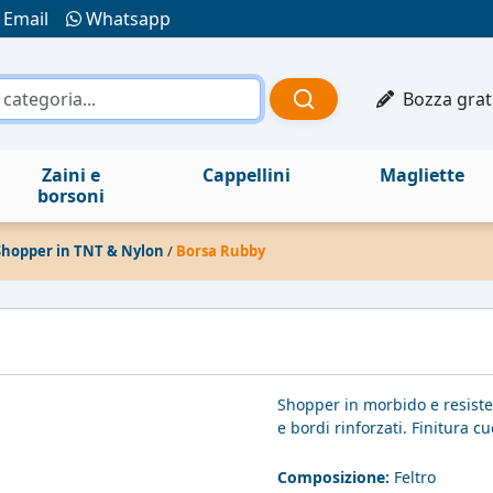
Email
Whatsapp
Bozza grat
Zaini e
Cappellini
Magliette
borsoni
Shopper in TNT & Nylon
/
Borsa Rubby
Shopper in morbido e resiste
e bordi rinforzati. Finitura cu
Composizione:
Feltro