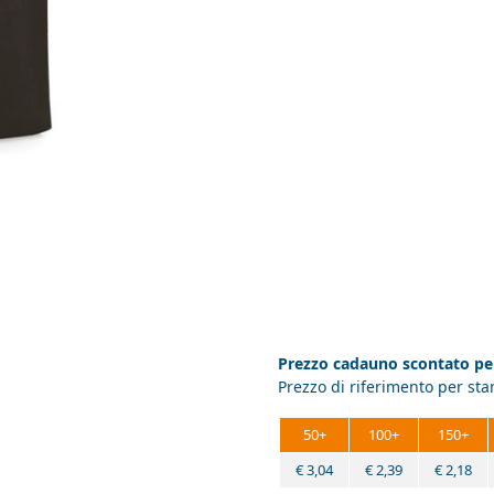
Prezzo cadauno scontato per
Prezzo di riferimento per st
50+
100+
150+
€
3,04
€
2,39
€
2,18