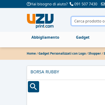
Hai bisogno di aiuto?
091 507 7430
Abbigliamento
Gadget
Home
/
Gadget Personalizzati con Logo
/
Shopper
/
BORSA RUBBY