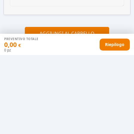
AGGIUNGI AL CARRELLO
PREVENTIVO TOTALE
0,00
Riepilogo
€
0
pz
HAI DIFFICOLTÀ CON IL TUO PREVENTIVO?
Il nostro servizio clienti è qui per te.
Contattaci in chat
Clicca qui
Chiamaci adesso
0915077430
Informazioni riguardo questo prodotto