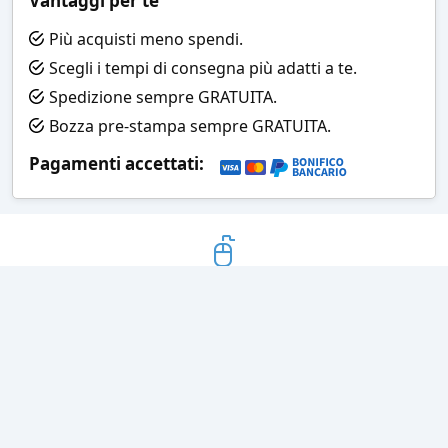
Vantaggi per te
Più acquisti meno spendi.
Scegli i tempi di consegna più adatti a te.
Spedizione sempre GRATUITA.
Bozza pre-stampa sempre GRATUITA.
Pagamenti accettati:
Bozza grafica
Prima della stampa riceverai una
grafica che simula l'effetto finale
Consegne veloci
Ogni spedizione è affidata ad un
corriere espresso