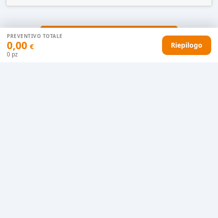
AGGIUNGI AL CARRELLO
PREVENTIVO TOTALE
0,00
Riepilogo
€
0
pz
HAI DIFFICOLTÀ CON IL TUO PREVENTIVO?
Il nostro servizio clienti è qui per te.
Contattaci in chat
Clicca qui
Chiamaci adesso
0915077430
Bozza grafica