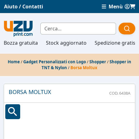
Aiuto / Contatti
Menù
Bozza gratuita
Stock aggiornato
Spedizione gratis
Home
/
Gadget Personalizzati con Logo
/
Shopper
/
Shopper in
TNT & Nylon
/
Borsa Moltux
BORSA MOLTUX
COD. 6438A