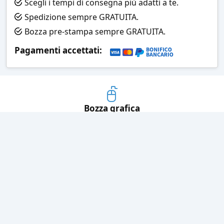
Scegli i tempi di consegna più adatti a te.
Spedizione sempre GRATUITA.
Bozza pre-stampa sempre GRATUITA.
Pagamenti accettati:
Bozza grafica
Prima della stampa riceverai una
grafica che simula l'effetto finale
Consegne veloci
Ogni spedizione è affidata ad un
corriere espresso
Pagamenti sicuri
Sia con carta di credito che con