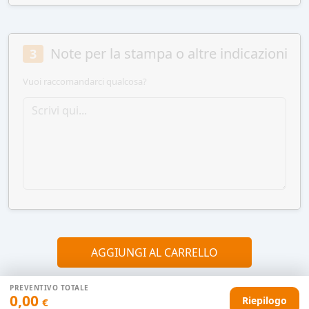
Note per la stampa o altre indicazioni
3
Vuoi raccomandarci qualcosa?
AGGIUNGI AL CARRELLO
PREVENTIVO TOTALE
0,00
Riepilogo
€
HAI DIFFICOLTÀ CON IL TUO PREVENTIVO?