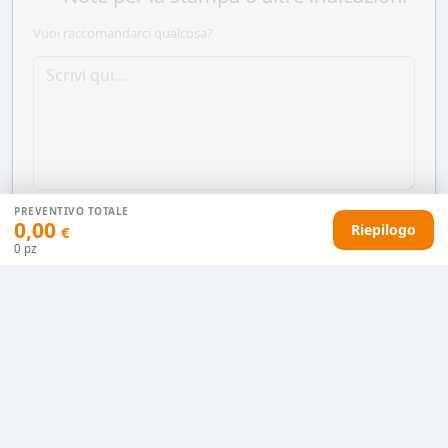
Vuoi raccomandarci qualcosa?
PREVENTIVO TOTALE
0,00
Riepilogo
€
0
pz
AGGIUNGI AL CARRELLO
HAI DIFFICOLTÀ CON IL TUO PREVENTIVO?
Il nostro servizio clienti è qui per te.
Contattaci in chat
Clicca qui