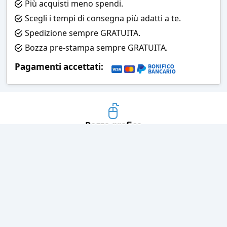
Più acquisti meno spendi.
Scegli i tempi di consegna più adatti a te.
Spedizione sempre GRATUITA.
Bozza pre-stampa sempre GRATUITA.
Pagamenti accettati:
Bozza grafica
Prima della stampa riceverai una
grafica che simula l'effetto finale
Consegne veloci
Ogni spedizione è affidata ad un
corriere espresso
Pagamenti sicuri