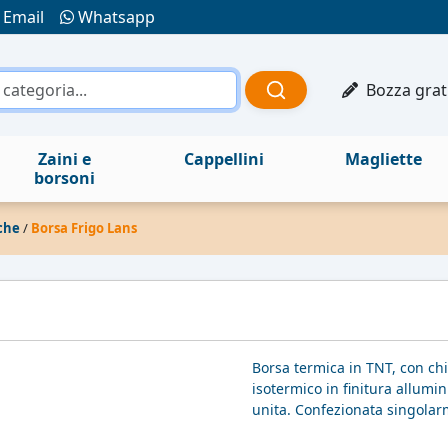
Email
Whatsapp
Bozza grat
Zaini e
Cappellini
Magliette
borsoni
che
/
Borsa Frigo Lans
Borsa termica in TNT, con ch
isotermico in finitura allumin
unita. Confezionata singolar