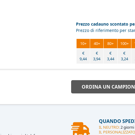
Prezzo cadauno scontato per
Prezzo di riferimento per st
10+
40+
80+
100+
€
€
€
€
9,44
3,94
3,44
3,24
ORDINA UN CAMPION
QUANDO SPED
IL NEUTRO:
2 giorni 
IL PERSONALIZZATO