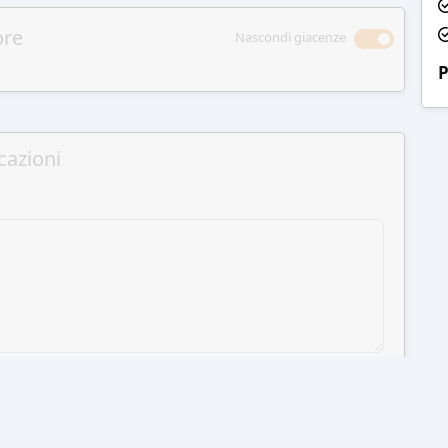
ore
Nascondi giacenze
P
cazioni
GI AL CARRELLO