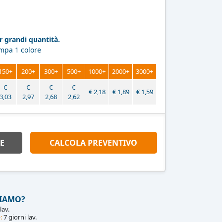
 grandi quantità.
ampa 1 colore
150+
200+
300+
500+
1000+
2000+
3000+
€
€
€
€
€
2,18
€
1,89
€
1,59
3,03
2,97
2,68
2,62
E
CALCOLA PREVENTIVO
IAMO?
lav.
:
7 giorni lav.