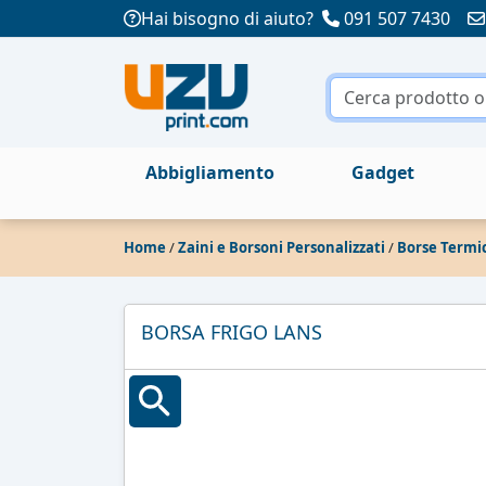
Hai bisogno di aiuto?
091 507 7430
Abbigliamento
Gadget
Home
/
Zaini e Borsoni Personalizzati
/
Borse Termi
BORSA FRIGO LANS