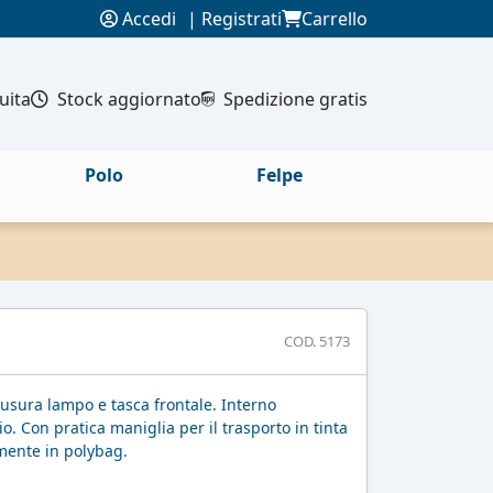
Accedi
|
Registrati
Carrello
uita
Stock aggiornato
Spedizione gratis
Polo
Felpe
COD. 5173
iusura lampo e tasca frontale. Interno
io. Con pratica maniglia per il trasporto in tinta
mente in polybag.