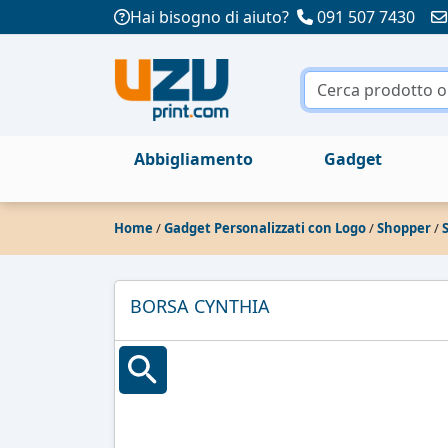
Hai bisogno di aiuto?
091 507 7430
Abbigliamento
Gadget
Home
/
Gadget Personalizzati con Logo
/
Shopper
/
BORSA CYNTHIA