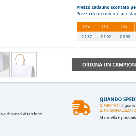
Prezzo cadauno scontato per
Prezzo di riferimento per st
100+
150+
200+
€
1,37
€
1,02
€
0,92
ORDINA UN CAMPION
QUANDO SPED
IL NEUTRO:
2 giorni 
IL PERSONALIZZATO
iva chiamaci al telefono.
Al carrello è possibi