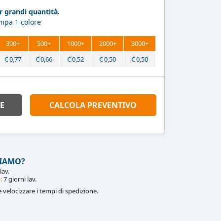
 grandi quantità.
ampa 1 colore
300+
500+
1000+
2000+
3000+
€
0,77
€
0,66
€
0,52
€
0,50
€
0,50
E
CALCOLA PREVENTIVO
IAMO?
lav.
:
7 giorni lav.
le velocizzare i tempi di spedizione.