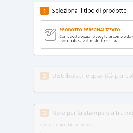
Seleziona il tipo di prodotto
1
PRODOTTO PERSONALIZZATO
Con questa opzione sceglierai come e do
personalizzare il prodotto scelto.
Distribuisci le quantità per co
2
Note per la stampa o altre ind
3
Vuoi raccomandarci qualcosa?