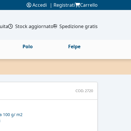
Accedi
|
Registrati
Carrello
uita
Stock aggiornato
Spedizione gratis
Polo
Felpe
COD. 2720
ta 100 g/ m2
i