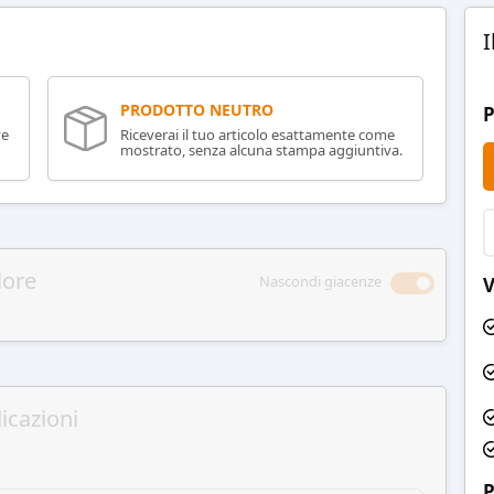
I
PRODOTTO NEUTRO
P
ve
Riceverai il tuo articolo esattamente come
mostrato, senza alcuna stampa aggiuntiva.
lore
Nascondi giacenze
V
icazioni
P