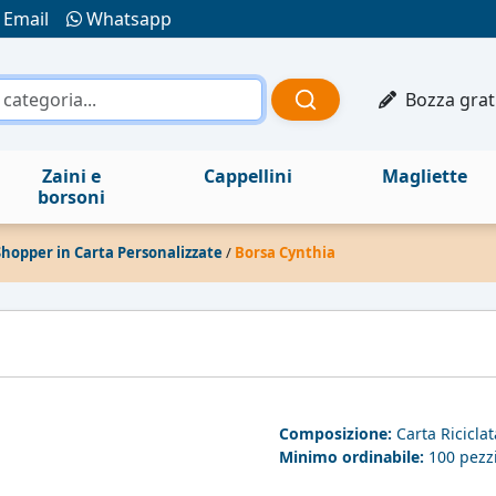
Email
Whatsapp
Bozza grat
Zaini e
Cappellini
Magliette
borsoni
Shopper in Carta Personalizzate
/
Borsa Cynthia
Composizione:
Carta Ricicla
Minimo ordinabile:
100 pezz