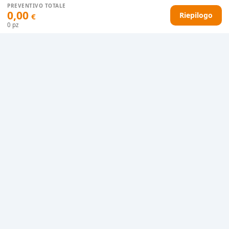
PREVENTIVO TOTALE
0,00
Riepilogo
€
0
pz
HAI DIFFICOLTÀ CON IL TUO PREVENTIVO?
Il nostro servizio clienti è qui per te.
Contattaci in chat
Clicca qui
Chiamaci adesso
0915077430
Bozza grafica
Prima della stampa riceverai una
grafica che simula l'effetto finale
Consegne veloci