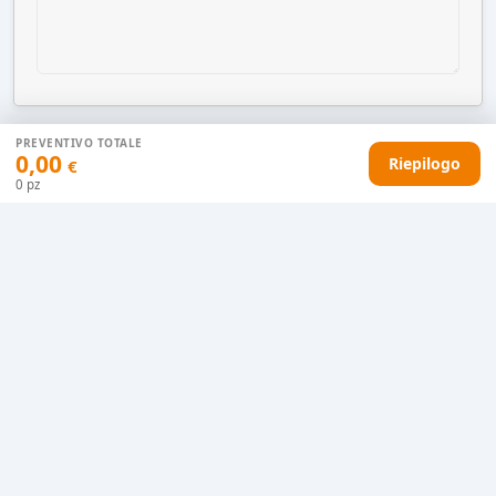
PREVENTIVO TOTALE
0,00
Riepilogo
€
AGGIUNGI AL CARRELLO
0
pz
HAI DIFFICOLTÀ CON IL TUO PREVENTIVO?
Il nostro servizio clienti è qui per te.
Contattaci in chat
Clicca qui
Chiamaci adesso
0915077430