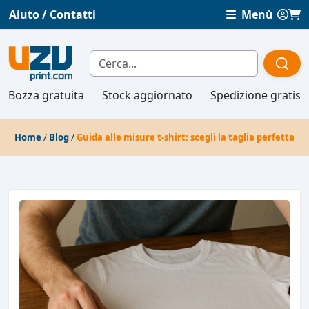
Aiuto / Contatti
Menù
Bozza gratuita
Stock aggiornato
Spedizione gratis
Home
/
Blog
/
Guida alle misure t-shirt: scegli la taglia perfetta