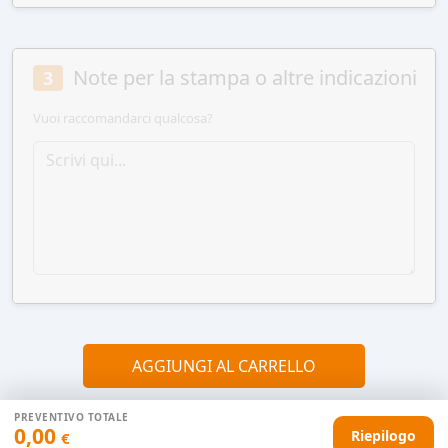
Note per la stampa o altre indicazioni
3
Vuoi raccomandarci qualcosa?
AGGIUNGI AL CARRELLO
PREVENTIVO TOTALE
0,00
Riepilogo
€
HAI DIFFICOLTÀ CON IL TUO PREVENTIVO?