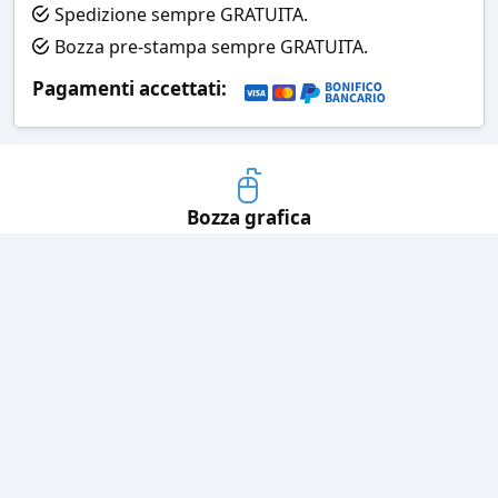
Spedizione sempre GRATUITA.
Bozza pre-stampa sempre GRATUITA.
Pagamenti accettati:
Bozza grafica
Prima della stampa riceverai una
grafica che simula l'effetto finale
Consegne veloci
Ogni spedizione è affidata ad un
corriere espresso
Pagamenti sicuri
Sia con carta di credito che con
bonifico bancario