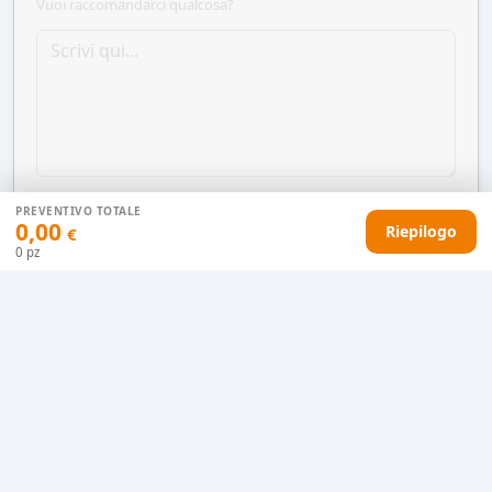
Vuoi raccomandarci qualcosa?
PREVENTIVO TOTALE
0,00
Riepilogo
€
0
pz
AGGIUNGI AL CARRELLO
HAI DIFFICOLTÀ CON IL TUO PREVENTIVO?
Il nostro servizio clienti è qui per te.
Contattaci in chat
Clicca qui
Chiamaci adesso