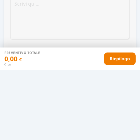
PREVENTIVO TOTALE
0,00
Riepilogo
€
0
pz
AGGIUNGI AL CARRELLO
HAI DIFFICOLTÀ CON IL TUO PREVENTIVO?
Il nostro servizio clienti è qui per te.
Contattaci in chat
Clicca qui
Chiamaci adesso
0915077430