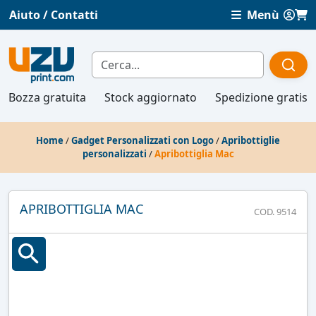
Aiuto / Contatti
Menù
Bozza gratuita
Stock aggiornato
Spedizione gratis
Home
/
Gadget Personalizzati con Logo
/
Apribottiglie
personalizzati
/
Apribottiglia Mac
APRIBOTTIGLIA MAC
COD. 9514