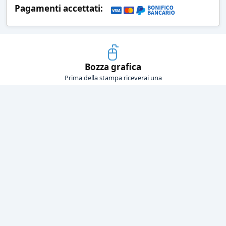
Pagamenti accettati:
Bozza grafica
Prima della stampa riceverai una
grafica che simula l'effetto finale
Consegne veloci
Ogni spedizione è affidata ad un
corriere espresso
Pagamenti sicuri
Sia con carta di credito che con
bonifico bancario