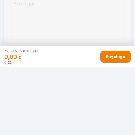
PREVENTIVO TOTALE
0,00
Riepilogo
€
0
pz
AGGIUNGI AL CARRELLO
HAI DIFFICOLTÀ CON IL TUO PREVENTIVO?
Il nostro servizio clienti è qui per te.
Contattaci in chat
Clicca qui
Chiamaci adesso
0915077430